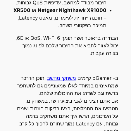
חיבור מבודד למחשב, עדיפויות QoS גבוהות.
Netgear Nighthawk XR1000 או XR500
– תוכנה ייחודית לגיימרים, מאפס Latency,
תמיכה בפקטורי משחק.
הבחירה בראוטר אשר תומך QoS, Wi-Fi 6 או 6E,
יכול לעזור להביא את החיבור שלכם לפינג נמוך
בצורה עקבית.
ב- bGamer קיימים
משחקי מחשב
ותוכן הדרכה
שמתאימים במיוחד לאלו שמעוניינים גם להשתפר
ברשת וגם לשדרג את ההיכולות שלהם.
אם אתם רציניים לגבי ביצועי רשת במשחקים,
הטמיעו את ההמלצות, בצעו בדיקות חוזרות ושמרו
על העדכונים, רגישו איך אתם משחקים ברמה
גבוהה, עם Latency נמוך שתורם להפוך כל קרב