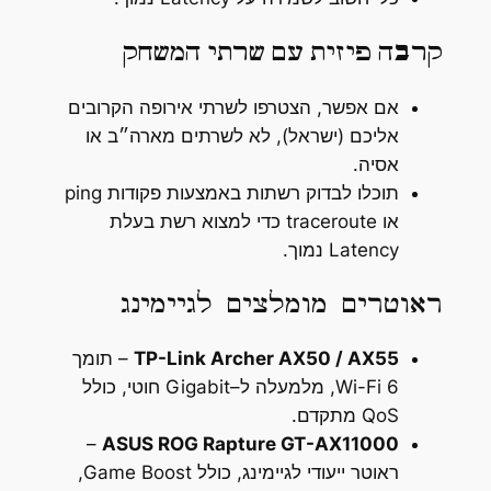
קרבה פיזית עם שרתי המשחק
אם אפשר, הצטרפו לשרתי אירופה הקרובים
אליכם (ישראל), לא לשרתים מארה״ב או
אסיה.
תוכלו לבדוק רשתות באמצעות פקודות ping
או traceroute כדי למצוא רשת בעלת
Latency נמוך.
ראוטרים מומלצים לגיימינג
P-Link Archer AX50 / AX55
T
– תומך
Wi-Fi 6, מלמעלה ל–Gigabit חוטי, כולל
QoS מתקדם.
–
ASUS ROG Rapture GT-AX11000
ראוטר ייעודי לגיימינג, כולל Game Boost,